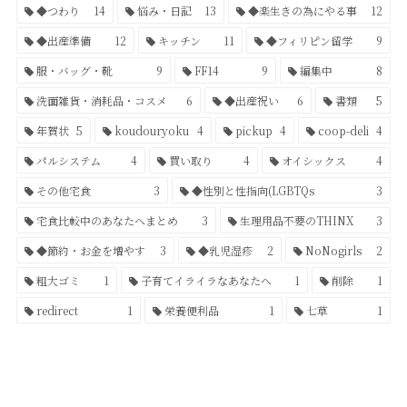
◆つわり
14
悩み・日記
13
◆楽生きの為にやる事
12
◆出産準備
12
キッチン
11
◆フィリピン留学
9
服・バッグ・靴
9
FF14
9
編集中
8
洗面雑貨・消耗品・コスメ
6
◆出産祝い
6
書類
5
年賀状
5
koudouryoku
4
pickup
4
coop-deli
4
パルシステム
4
買い取り
4
オイシックス
4
その他宅食
3
◆性別と性指向(LGBTQs
3
宅食比較中のあなたへまとめ
3
生理用品不要のTHINX
3
◆節約・お金を増やす
3
◆乳児湿疹
2
NoNogirls
2
粗大ゴミ
1
子育てイライラなあなたへ
1
削除
1
redirect
1
栄養便利品
1
七草
1