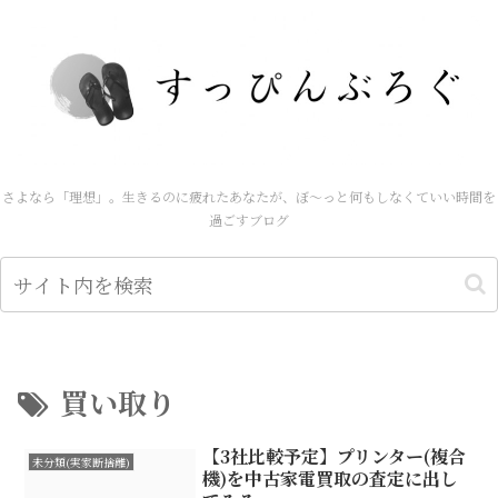
さよなら「理想」。生きるのに疲れたあなたが、ぼ～っと何もしなくていい時間を
過ごすブログ
買い取り
【3社比較予定】プリンター(複合
未分類(実家断捨離)
機)を中古家電買取の査定に出し