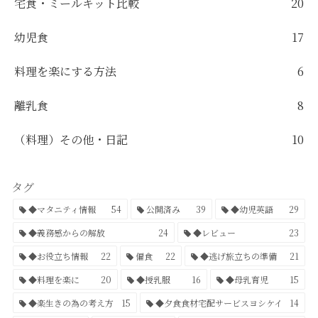
宅食・ミールキット比較
20
幼児食
17
料理を楽にする方法
6
離乳食
8
（料理）その他・日記
10
タグ
◆マタニティ情報
54
公開済み
39
◆幼児英語
29
◆義務感からの解放
24
◆レビュー
23
◆お役立ち情報
22
偏食
22
◆逃げ旅立ちの準備
21
◆料理を楽に
20
◆授乳服
16
◆母乳育児
15
◆楽生きの為の考え方
15
◆夕食食材宅配サービスヨシケイ
14