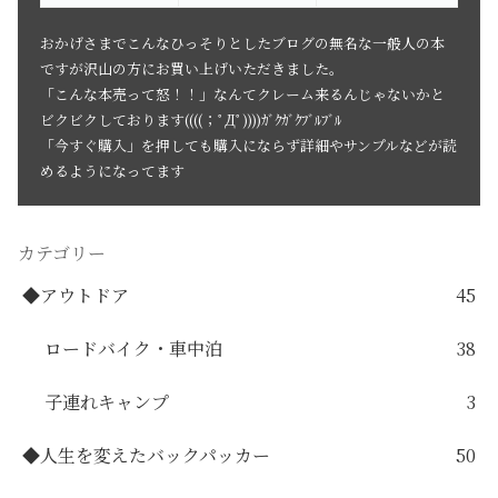
おかげさまでこんなひっそりとしたブログの無名な一般人の本
ですが沢山の方にお買い上げいただきました。
「こんな本売って怒！！」なんてクレーム来るんじゃないかと
ビクビクしております((((；ﾟДﾟ))))ｶﾞｸｶﾞｸﾌﾞﾙﾌﾞﾙ
「今すぐ購入」を押しても購入にならず詳細やサンプルなどが読
めるようになってます
カテゴリー
◆アウトドア
45
ロードバイク・車中泊
38
子連れキャンプ
3
◆人生を変えたバックパッカー
50