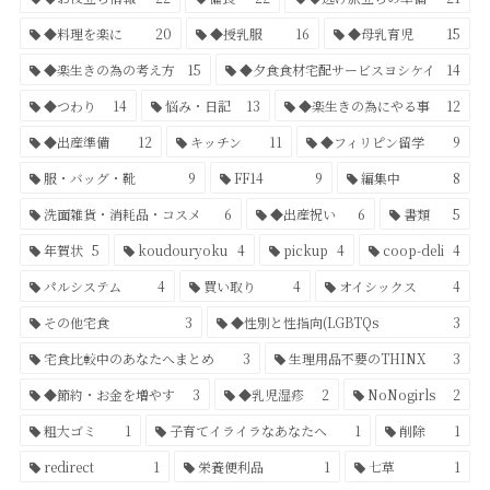
◆料理を楽に
20
◆授乳服
16
◆母乳育児
15
◆楽生きの為の考え方
15
◆夕食食材宅配サービスヨシケイ
14
◆つわり
14
悩み・日記
13
◆楽生きの為にやる事
12
◆出産準備
12
キッチン
11
◆フィリピン留学
9
服・バッグ・靴
9
FF14
9
編集中
8
洗面雑貨・消耗品・コスメ
6
◆出産祝い
6
書類
5
年賀状
5
koudouryoku
4
pickup
4
coop-deli
4
パルシステム
4
買い取り
4
オイシックス
4
その他宅食
3
◆性別と性指向(LGBTQs
3
宅食比較中のあなたへまとめ
3
生理用品不要のTHINX
3
◆節約・お金を増やす
3
◆乳児湿疹
2
NoNogirls
2
粗大ゴミ
1
子育てイライラなあなたへ
1
削除
1
redirect
1
栄養便利品
1
七草
1