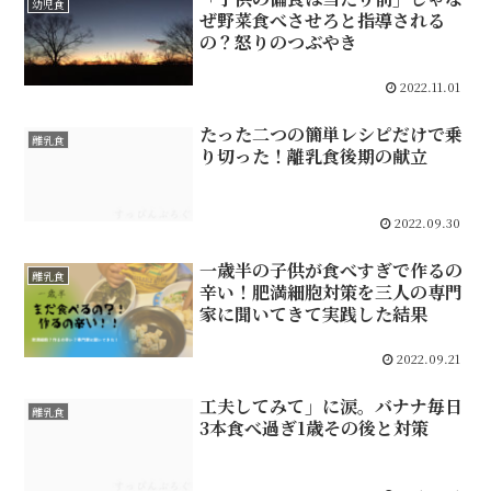
幼児食
ぜ野菜食べさせろと指導される
の？怒りのつぶやき
2022.11.01
たった二つの簡単レシピだけで乗
離乳食
り切った！離乳食後期の献立
2022.09.30
一歳半の子供が食べすぎで作るの
離乳食
辛い！肥満細胞対策を三人の専門
家に聞いてきて実践した結果
2022.09.21
工夫してみて」に涙。バナナ毎日
離乳食
3本食べ過ぎ1歳その後と対策