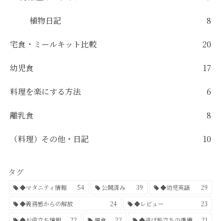
植物日記
8
宅食・ミールキット比較
20
幼児食
17
料理を楽にする方法
6
離乳食
8
（料理）その他・日記
10
タグ
◆マタニティ情報
54
公開済み
39
◆幼児英語
29
◆義務感からの解放
24
◆レビュー
23
◆お役立ち情報
22
偏食
22
◆逃げ旅立ちの準備
21