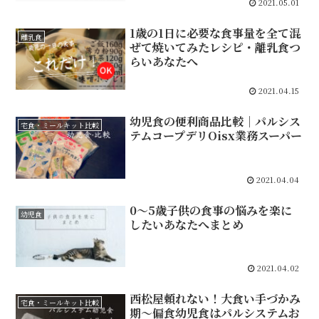
2021.05.01
1歳の1日に必要な食事量を全て混
離乳食
ぜて焼いてみたレシピ・離乳食つ
らいあなたへ
2021.04.15
幼児食の便利商品比較｜パルシス
宅食・ミールキット比較
テムコープデリOisx業務スーパー
2021.04.04
0～5歳子供の食事の悩みを楽に
幼児食
したいあなたへまとめ
2021.04.02
西松屋頼れない！大食い手づかみ
宅食・ミールキット比較
期～偏食幼児食はパルシステムお