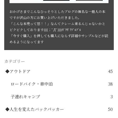
おかげさまでこんなひっそりとしたブログの無名な一般人の本
ですが沢山の方にお買い上げいただきました。
「こんな本売って怒！！」なんてクレーム来るんじゃないかと
ビクビクしております((((；ﾟДﾟ))))ｶﾞｸｶﾞｸﾌﾞﾙﾌﾞﾙ
「今すぐ購入」を押しても購入にならず詳細やサンプルなどが読
めるようになってます
カテゴリー
◆アウトドア
45
ロードバイク・車中泊
38
子連れキャンプ
3
◆人生を変えたバックパッカー
50