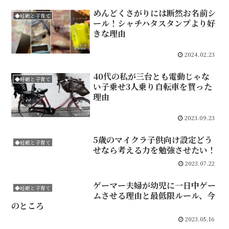
めんどくさがりには断然お名前シ
◆妊娠と子育て
ール！シャチハタスタンプより好
きな理由
2024.02.23
40代の私が三台とも電動じゃな
◆妊娠と子育て
い子乗せ3人乗り自転車を買った
理由
2023.09.23
5歳のマイクラ子供向け設定どう
◆妊娠と子育て
せなら考える力を勉強させたい！
2023.07.22
ゲーマー夫婦が幼児に一日中ゲー
◆妊娠と子育て
ムさせる理由と最低限ルール、今
のところ
2023.05.16