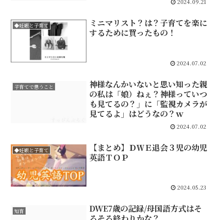
2024.09.21
ミニマリスト？は？子育てを楽に
◆妊娠と子育て
するために買ったもの！
2024.07.02
神様なんかいないと思い知った親
子育てで思うこと
の私は「娘）ねぇ？神様っていつ
も見てるの？」に「監視カメラが
見てるよ」はどうなの？ｗ
2024.07.02
【まとめ】ＤＷＥ退会３児の幼児
◆妊娠と子育て
英語ＴＯＰ
2024.05.23
DWE7歳の記録/母国語方式はそ
知育
ろそろ終わりかな？