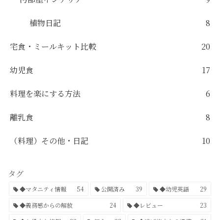
植物日記
8
宅食・ミールキット比較
20
幼児食
17
料理を楽にする方法
6
離乳食
8
（料理）その他・日記
10
タグ
◆マタニティ情報
54
公開済み
39
◆幼児英語
29
◆義務感からの解放
24
◆レビュー
23