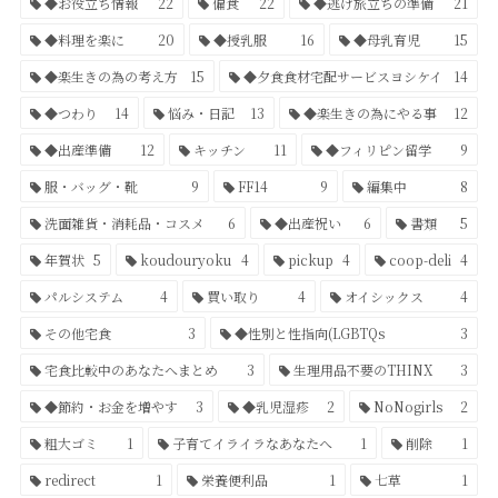
◆お役立ち情報
22
偏食
22
◆逃げ旅立ちの準備
21
◆料理を楽に
20
◆授乳服
16
◆母乳育児
15
◆楽生きの為の考え方
15
◆夕食食材宅配サービスヨシケイ
14
◆つわり
14
悩み・日記
13
◆楽生きの為にやる事
12
◆出産準備
12
キッチン
11
◆フィリピン留学
9
服・バッグ・靴
9
FF14
9
編集中
8
洗面雑貨・消耗品・コスメ
6
◆出産祝い
6
書類
5
年賀状
5
koudouryoku
4
pickup
4
coop-deli
4
パルシステム
4
買い取り
4
オイシックス
4
その他宅食
3
◆性別と性指向(LGBTQs
3
宅食比較中のあなたへまとめ
3
生理用品不要のTHINX
3
◆節約・お金を増やす
3
◆乳児湿疹
2
NoNogirls
2
粗大ゴミ
1
子育てイライラなあなたへ
1
削除
1
redirect
1
栄養便利品
1
七草
1