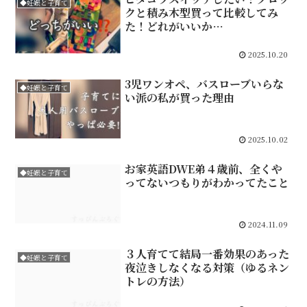
◆妊娠と子育て
クと積み木型買って比較してみ
た！どれがいいか…
2025.10.20
3児ワンオペ、バスローブいらな
◆妊娠と子育て
い派の私が買った理由
2025.10.02
お家英語DWE弟４歳前、全くや
◆妊娠と子育て
ってないつもりがわかってたこと
2024.11.09
３人育てて結局一番効果のあった
◆妊娠と子育て
夜泣きしなくなる対策（ゆるネン
トレの方法）