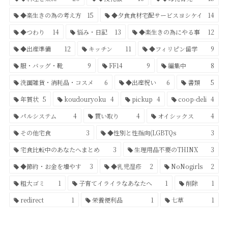
◆楽生きの為の考え方
15
◆夕食食材宅配サービスヨシケイ
14
◆つわり
14
悩み・日記
13
◆楽生きの為にやる事
12
◆出産準備
12
キッチン
11
◆フィリピン留学
9
服・バッグ・靴
9
FF14
9
編集中
8
洗面雑貨・消耗品・コスメ
6
◆出産祝い
6
書類
5
年賀状
5
koudouryoku
4
pickup
4
coop-deli
4
パルシステム
4
買い取り
4
オイシックス
4
その他宅食
3
◆性別と性指向(LGBTQs
3
宅食比較中のあなたへまとめ
3
生理用品不要のTHINX
3
◆節約・お金を増やす
3
◆乳児湿疹
2
NoNogirls
2
粗大ゴミ
1
子育てイライラなあなたへ
1
削除
1
redirect
1
栄養便利品
1
七草
1