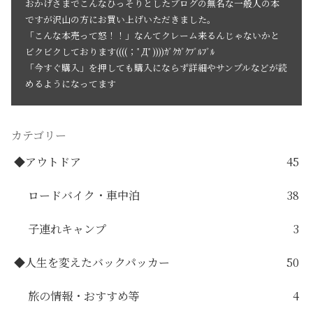
おかげさまでこんなひっそりとしたブログの無名な一般人の本
ですが沢山の方にお買い上げいただきました。
「こんな本売って怒！！」なんてクレーム来るんじゃないかと
ビクビクしております((((；ﾟДﾟ))))ｶﾞｸｶﾞｸﾌﾞﾙﾌﾞﾙ
「今すぐ購入」を押しても購入にならず詳細やサンプルなどが読
めるようになってます
カテゴリー
◆アウトドア
45
ロードバイク・車中泊
38
子連れキャンプ
3
◆人生を変えたバックパッカー
50
旅の情報・おすすめ等
4