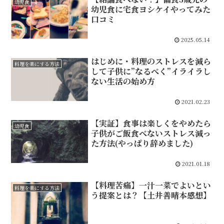
幼児食
幼児食に宅食ヨシケイやってみた
口コミ
2025.05.14
はじめに・料理のストレスを減ら
料理を楽にする方法
して子供に”なるべく”イライラし
ない生活の始め方
2021.02.23
【実証】食事は楽しくをやめたら
幼児食
子供がご飯食べないストレス減っ
た方法(やっぱり辞めました)
2021.01.18
【料理苦痛】一汁一菜でよいとい
料理を楽にする方法
う提案とは？【土井善晴本感想】