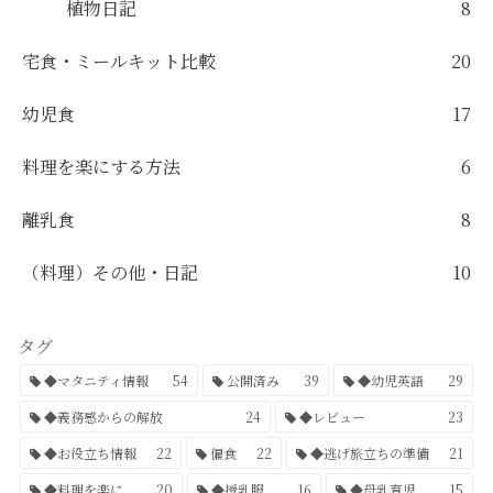
植物日記
8
宅食・ミールキット比較
20
幼児食
17
料理を楽にする方法
6
離乳食
8
（料理）その他・日記
10
タグ
◆マタニティ情報
54
公開済み
39
◆幼児英語
29
◆義務感からの解放
24
◆レビュー
23
◆お役立ち情報
22
偏食
22
◆逃げ旅立ちの準備
21
◆料理を楽に
20
◆授乳服
16
◆母乳育児
15