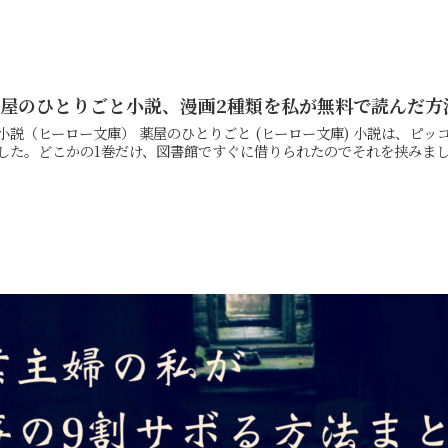
薬屋のひとりごと小説、漫画2種類を私が無料で読んだ方
ロー文庫） 薬屋のひとりごと (ヒーロー文庫) 小説は、ピッコマで、待てば0円や、広告を見たりしてほぼすべて読み
した。どこかの1巻だけ、図書館ですぐに借りられたのでそれを挟みまし