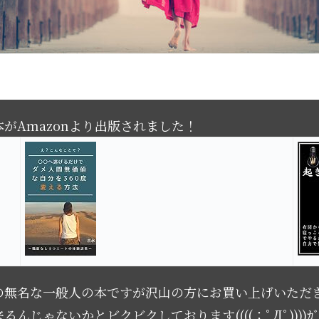
がAmazonより出版されました！
の無名な一般人の本ですが沢山の方にお買い上げいただ
ないかとビクビクしております((((；ﾟДﾟ))))ｶﾞｸｶﾞ