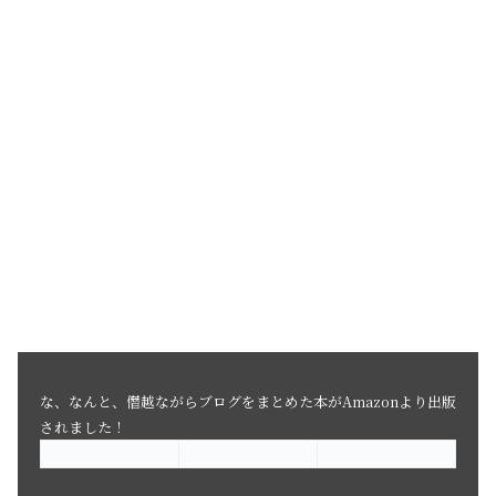
な、なんと、僭越ながらブログをまとめた本がAmazonより出版
されました！