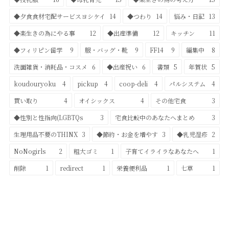
◆夕食食材宅配サービスヨシケイ
14
◆つわり
14
悩み・日記
13
◆楽生きの為にやる事
12
◆出産準備
12
キッチン
11
◆フィリピン留学
9
服・バッグ・靴
9
FF14
9
編集中
8
洗面雑貨・消耗品・コスメ
6
◆出産祝い
6
書類
5
年賀状
5
koudouryoku
4
pickup
4
coop-deli
4
パルシステム
4
買い取り
4
オイシックス
4
その他宅食
3
◆性別と性指向(LGBTQs
3
宅食比較中のあなたへまとめ
3
生理用品不要のTHINX
3
◆節約・お金を増やす
3
◆乳児湿疹
2
NoNogirls
2
粗大ゴミ
1
子育てイライラなあなたへ
1
削除
1
redirect
1
栄養便利品
1
七草
1