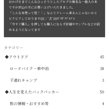
おかげさまでこんなひっそりとしたブログの無名な一般人の本
ですが沢山の方にお買い上げいただきました。
「こんな本売って怒！！」なんてクレーム来るんじゃないかと
ビクビクしております((((；ﾟДﾟ))))ｶﾞｸｶﾞｸﾌﾞﾙﾌﾞﾙ
「今すぐ購入」を押しても購入にならず詳細やサンプルなどが読
めるようになってます
カテゴリー
◆アウトドア
45
ロードバイク・車中泊
38
子連れキャンプ
3
◆人生を変えたバックパッカー
50
旅の情報・おすすめ等
4