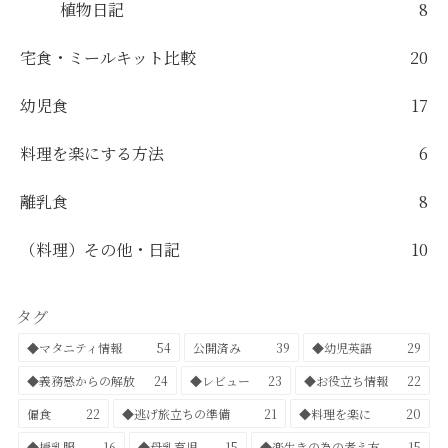
植物日記
8
宅食・ミールキット比較
20
幼児食
17
料理を楽にする方法
6
離乳食
8
（料理）その他・日記
10
タグ
◆マタニティ情報
54
公開済み
39
◆幼児英語
29
◆義務感からの解放
24
◆レビュー
23
◆お役立ち情報
22
偏食
22
◆逃げ旅立ちの準備
21
◆料理を楽に
20
◆授乳服
16
◆母乳育児
15
◆楽生きの為の考え方
15