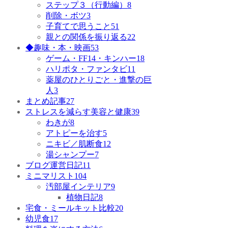
ステップ３（行動編）
8
削除・ボツ
3
子育てで思うこと
51
親との関係を振り返る
22
◆趣味・本・映画
53
ゲーム・FF14・キンハー
18
ハリポタ・ファンタビ
11
薬屋のひとりごと・進撃の巨
人
3
まとめ記事
27
ストレスを減らす美容と健康
39
わきが
8
アトピーを治す
5
ニキビ／肌断食
12
湯シャンプー
7
ブログ運営日記
11
ミニマリスト
104
汚部屋インテリア
9
植物日記
8
宅食・ミールキット比較
20
幼児食
17