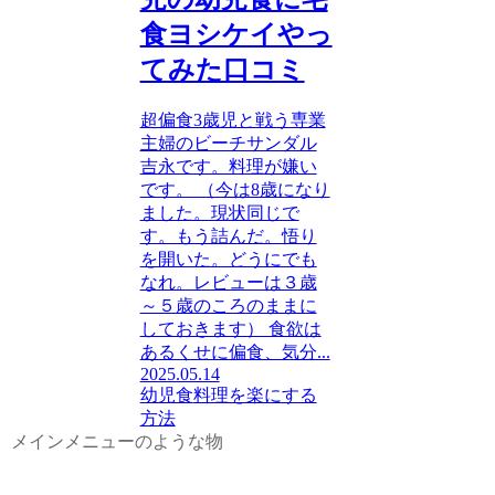
食ヨシケイやっ
てみた口コミ
超偏食3歳児と戦う専業
主婦のビーチサンダル
吉永です。料理が嫌い
です。 （今は8歳になり
ました。現状同じで
す。もう詰んだ。悟り
を開いた。どうにでも
なれ。レビューは３歳
～５歳のころのままに
しておきます） 食欲は
あるくせに偏食、気分...
2025.05.14
幼児食
料理を楽にする
方法
メインメニューのような物