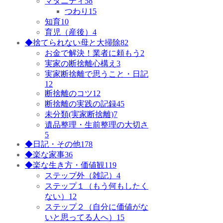
マタニティ
58
つわり
15
知育
10
育児（産後）
4
◆捨てられない母と大掃除
82
お金で解決！業者に頼もう
2
実家の断捨離心構え
3
実家断捨離で思うこと・日記
12
断捨離のコツ
12
断捨離の実践の記録
45
未分類(実家断捨離)
7
遺品整理・生前整理の大切さ
5
◆日記・その他
178
◆楽な家事
36
◆楽な生き方・価値観
119
ステップ外（雑記）
4
ステップ１（もう何もしたく
ない）
12
ステップ２（自分に価値がな
いと思ってる人へ）
15