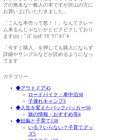
グの無名な一般人の本ですが沢山の方に
お買い上げいただきました。
「こんな本売って怒！！」なんてクレー
ム来るんじゃないかとビクビクしており
ます((((；ﾟДﾟ))))ｶﾞｸｶﾞｸﾌﾞﾙﾌﾞﾙ
「今すぐ購入」を押しても購入にならず
詳細やサンプルなどが読めるようになっ
てます
カテゴリー
◆アウトドア
45
ロードバイク・車中泊
38
子連れキャンプ
3
◆人生を変えたバックパッカー
50
旅の情報・おすすめ等
4
◆妊娠と子育て
138
いる？いらない？子育てグッ
ズ
5