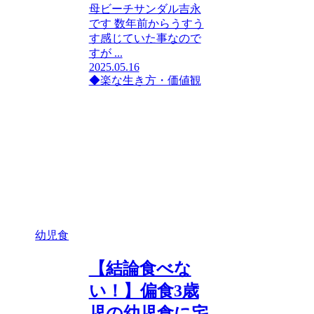
母ビーチサンダル吉永
です 数年前からうすう
す感じていた事なので
すが ...
2025.05.16
◆楽な生き方・価値観
幼児食
【結論食べな
い！】偏食3歳
児の幼児食に宅