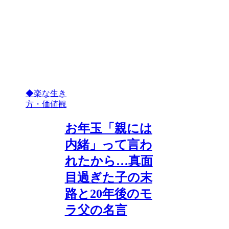
◆楽な生き
方・価値観
お年玉「親には
内緒」って言わ
れたから…真面
目過ぎた子の末
路と20年後のモ
ラ父の名言