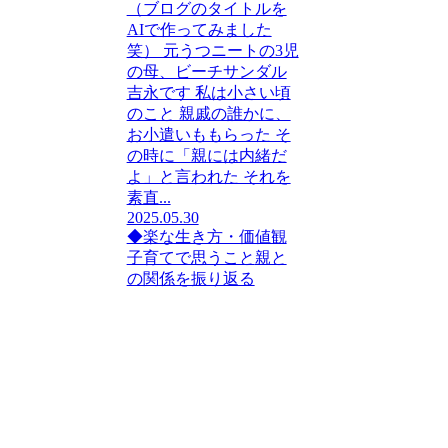
（ブログのタイトルを
AIで作ってみました
笑） 元うつニートの3児
の母、ビーチサンダル
吉永です 私は小さい頃
のこと 親戚の誰かに、
お小遣いももらった そ
の時に「親には内緒だ
よ」と言われた それを
素直...
2025.05.30
◆楽な生き方・価値観
子育てで思うこと
親と
の関係を振り返る