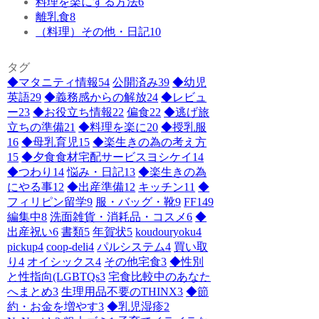
料理を楽にする方法
6
離乳食
8
（料理）その他・日記
10
タグ
◆マタニティ情報
54
公開済み
39
◆幼児
英語
29
◆義務感からの解放
24
◆レビュ
ー
23
◆お役立ち情報
22
偏食
22
◆逃げ旅
立ちの準備
21
◆料理を楽に
20
◆授乳服
16
◆母乳育児
15
◆楽生きの為の考え方
15
◆夕食食材宅配サービスヨシケイ
14
◆つわり
14
悩み・日記
13
◆楽生きの為
にやる事
12
◆出産準備
12
キッチン
11
◆
フィリピン留学
9
服・バッグ・靴
9
FF14
9
編集中
8
洗面雑貨・消耗品・コスメ
6
◆
出産祝い
6
書類
5
年賀状
5
koudouryoku
4
pickup
4
coop-deli
4
パルシステム
4
買い取
り
4
オイシックス
4
その他宅食
3
◆性別
と性指向(LGBTQs
3
宅食比較中のあなた
へまとめ
3
生理用品不要のTHINX
3
◆節
約・お金を増やす
3
◆乳児湿疹
2