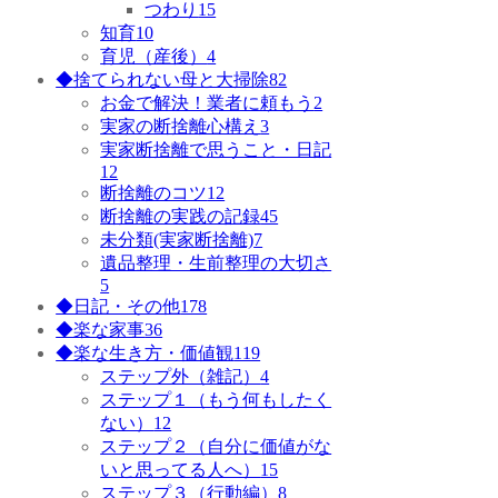
つわり
15
知育
10
育児（産後）
4
◆捨てられない母と大掃除
82
お金で解決！業者に頼もう
2
実家の断捨離心構え
3
実家断捨離で思うこと・日記
12
断捨離のコツ
12
断捨離の実践の記録
45
未分類(実家断捨離)
7
遺品整理・生前整理の大切さ
5
◆日記・その他
178
◆楽な家事
36
◆楽な生き方・価値観
119
ステップ外（雑記）
4
ステップ１（もう何もしたく
ない）
12
ステップ２（自分に価値がな
いと思ってる人へ）
15
ステップ３（行動編）
8