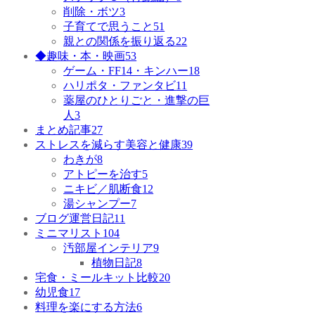
削除・ボツ
3
子育てで思うこと
51
親との関係を振り返る
22
◆趣味・本・映画
53
ゲーム・FF14・キンハー
18
ハリポタ・ファンタビ
11
薬屋のひとりごと・進撃の巨
人
3
まとめ記事
27
ストレスを減らす美容と健康
39
わきが
8
アトピーを治す
5
ニキビ／肌断食
12
湯シャンプー
7
ブログ運営日記
11
ミニマリスト
104
汚部屋インテリア
9
植物日記
8
宅食・ミールキット比較
20
幼児食
17
料理を楽にする方法
6