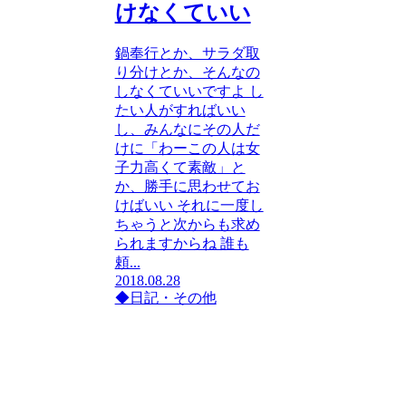
けなくていい
鍋奉行とか、サラダ取
り分けとか、そんなの
しなくていいですよ し
たい人がすればいい
し、みんなにその人だ
けに「わーこの人は女
子力高くて素敵」と
か、勝手に思わせてお
けばいい それに一度し
ちゃうと次からも求め
られますからね 誰も
頼...
2018.08.28
◆日記・その他