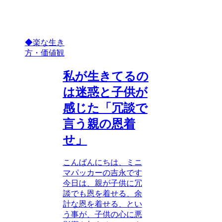
◆楽な生き
方・価値観
私が生きてるの
は迷惑と子供が
感じた「冗談で
言う親の恩着
せ」
こんばんにちは、ミニ
マパッカーの吉永です
今日は、親が子供に冗
談でも恩を着せる、余
計な恩を着せる、とい
う事が、子供の心に悪