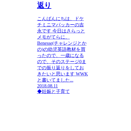
返り
こんばんにちは、ドケ
チミニマパッカーの吉
永です 今日はさらっと
メモがてらに、
Benesse(チャレンジとか
の)の幼児英語教材を買
ったので、一歳になる
ので、そのステージ0ま
での振り返りをしてお
きたいと思います WWK
と書いてました...
2018.08.11
◆妊娠と子育て