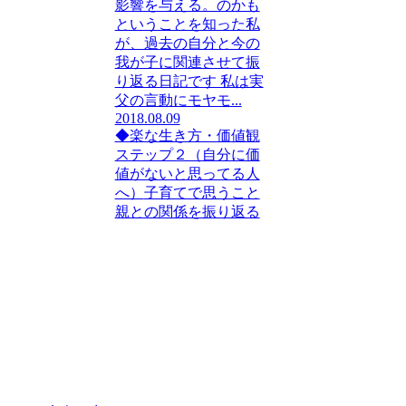
影響を与える。のかも
ということを知った私
が、過去の自分と今の
我が子に関連させて振
り返る日記です 私は実
父の言動にモヤモ...
2018.08.09
◆楽な生き方・価値観
ステップ２（自分に価
値がないと思ってる人
へ）
子育てで思うこと
親との関係を振り返る