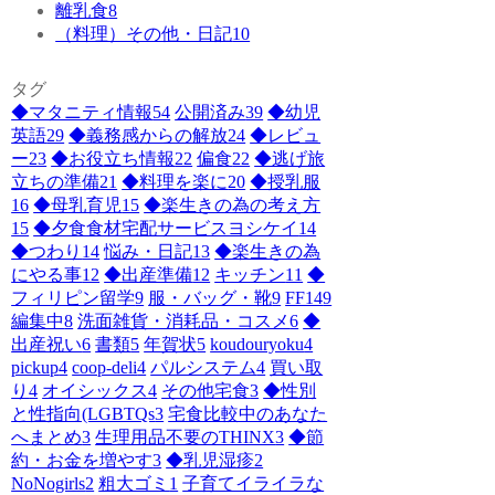
離乳食
8
（料理）その他・日記
10
タグ
◆マタニティ情報
54
公開済み
39
◆幼児
英語
29
◆義務感からの解放
24
◆レビュ
ー
23
◆お役立ち情報
22
偏食
22
◆逃げ旅
立ちの準備
21
◆料理を楽に
20
◆授乳服
16
◆母乳育児
15
◆楽生きの為の考え方
15
◆夕食食材宅配サービスヨシケイ
14
◆つわり
14
悩み・日記
13
◆楽生きの為
にやる事
12
◆出産準備
12
キッチン
11
◆
フィリピン留学
9
服・バッグ・靴
9
FF14
9
編集中
8
洗面雑貨・消耗品・コスメ
6
◆
出産祝い
6
書類
5
年賀状
5
koudouryoku
4
pickup
4
coop-deli
4
パルシステム
4
買い取
り
4
オイシックス
4
その他宅食
3
◆性別
と性指向(LGBTQs
3
宅食比較中のあなた
へまとめ
3
生理用品不要のTHINX
3
◆節
約・お金を増やす
3
◆乳児湿疹
2
NoNogirls
2
粗大ゴミ
1
子育てイライラな