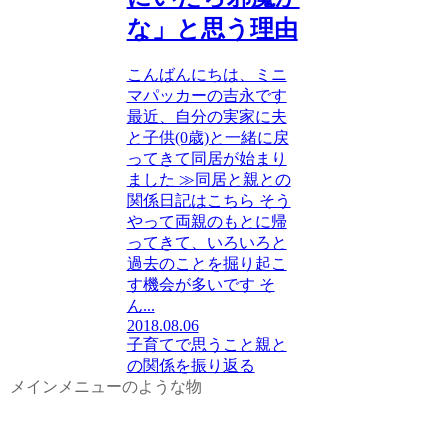
な」と思う理由
こんばんにちは、ミニ
マパッカーの吉永です
最近、自分の実家に夫
と子供(0歳)と一緒に戻
ってきて同居が始まり
ました ≫同居と親との
関係日記はこちら そう
やって両親のもとに帰
ってきて、いろいろと
過去のことを掘り起こ
す機会が多いです そ
ん...
2018.08.06
子育てで思うこと
親と
の関係を振り返る
メインメニューのような物