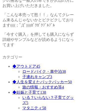
グの無名な一般人の本ですが沢山の方に
お買い上げいただきました。
「こんな本売って怒！！」なんてクレー
ム来るんじゃないかとビクビクしており
ます((((；ﾟДﾟ))))ｶﾞｸｶﾞｸﾌﾞﾙﾌﾞﾙ
「今すぐ購入」を押しても購入にならず
詳細やサンプルなどが読めるようになっ
てます
カテゴリー
◆アウトドア
45
ロードバイク・車中泊
38
子連れキャンプ
3
◆人生を変えたバックパッカー
50
旅の情報・おすすめ等
4
◆妊娠と子育て
138
いる？いらない？子育てグッ
ズ
5
マタニティ
58