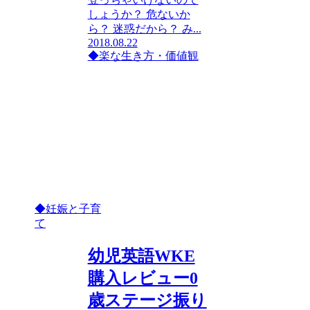
しょうか？ 危ないか
ら？ 迷惑だから？ み...
2018.08.22
◆楽な生き方・価値観
◆妊娠と子育
て
幼児英語WKE
購入レビュー0
歳ステージ振り