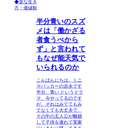
◆楽な生き
方・価値観
半分青いのスズ
メは「働かざる
者食うべから
ず」と言われて
もなぜ能天気で
いられるのか
こんばんにちは、ミニ
マパッカーの吉永です
半分、青い というドラ
マ、今やってるのです
が、それはみててもみ
てなくても大丈夫で、
その中の主人公が離婚
して子供を連れて実家