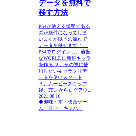
データを無料で
移す方法
PS4が使える状態である
のが条件になってしま
いますが以下の流れで
データを移せます １、
PS4でログインし、適当
なWORLDに新規キャラ
を作る ２、その際に使
用したいキャラクリデ
ータを使いスタート
３、ムービースキップ
後、FF14からログアウ...
2021.08.16
◆趣味・本・映画
ゲー
ム・FF14・キンハー