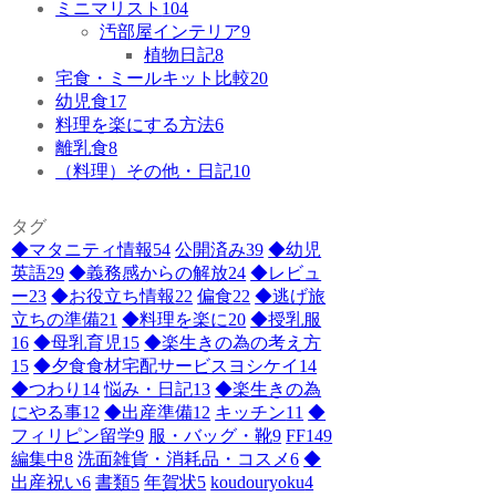
ミニマリスト
104
汚部屋インテリア
9
植物日記
8
宅食・ミールキット比較
20
幼児食
17
料理を楽にする方法
6
離乳食
8
（料理）その他・日記
10
タグ
◆マタニティ情報
54
公開済み
39
◆幼児
英語
29
◆義務感からの解放
24
◆レビュ
ー
23
◆お役立ち情報
22
偏食
22
◆逃げ旅
立ちの準備
21
◆料理を楽に
20
◆授乳服
16
◆母乳育児
15
◆楽生きの為の考え方
15
◆夕食食材宅配サービスヨシケイ
14
◆つわり
14
悩み・日記
13
◆楽生きの為
にやる事
12
◆出産準備
12
キッチン
11
◆
フィリピン留学
9
服・バッグ・靴
9
FF14
9
編集中
8
洗面雑貨・消耗品・コスメ
6
◆
出産祝い
6
書類
5
年賀状
5
koudouryoku
4