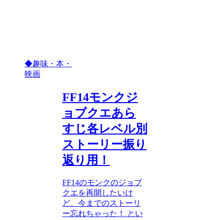
◆趣味・本・
映画
FF14モンクジ
ョブクエあら
すじ各レベル別
ストーリー振り
返り用！
FF14のモンクのジョブ
クエを再開したいけ
ど、今までのストーリ
ー忘れちゃった！ とい