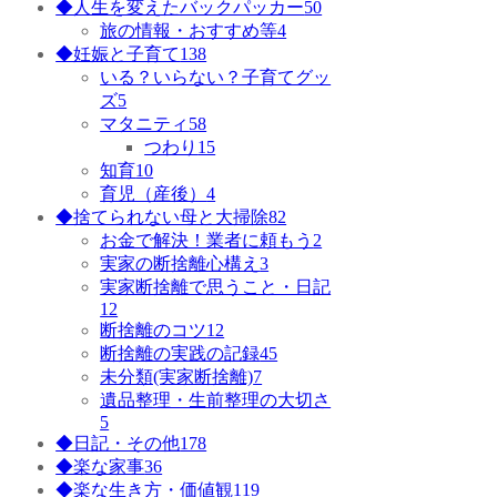
◆人生を変えたバックパッカー
50
旅の情報・おすすめ等
4
◆妊娠と子育て
138
いる？いらない？子育てグッ
ズ
5
マタニティ
58
つわり
15
知育
10
育児（産後）
4
◆捨てられない母と大掃除
82
お金で解決！業者に頼もう
2
実家の断捨離心構え
3
実家断捨離で思うこと・日記
12
断捨離のコツ
12
断捨離の実践の記録
45
未分類(実家断捨離)
7
遺品整理・生前整理の大切さ
5
◆日記・その他
178
◆楽な家事
36
◆楽な生き方・価値観
119