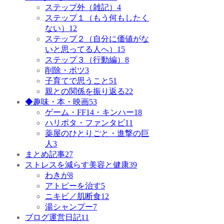
ステップ外（雑記）
4
ステップ１（もう何もしたく
ない）
12
ステップ２（自分に価値がな
いと思ってる人へ）
15
ステップ３（行動編）
8
削除・ボツ
3
子育てで思うこと
51
親との関係を振り返る
22
◆趣味・本・映画
53
ゲーム・FF14・キンハー
18
ハリポタ・ファンタビ
11
薬屋のひとりごと・進撃の巨
人
3
まとめ記事
27
ストレスを減らす美容と健康
39
わきが
8
アトピーを治す
5
ニキビ／肌断食
12
湯シャンプー
7
ブログ運営日記
11