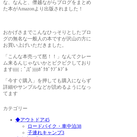
な、なんと、僭越ながらブログをまとめ
た本がAmazonより出版されました！
おかげさまでこんなひっそりとしたブロ
グの無名な一般人の本ですが沢山の方に
お買い上げいただきました。
「こんな本売って怒！！」なんてクレー
ム来るんじゃないかとビクビクしており
ます((((；ﾟДﾟ))))ｶﾞｸｶﾞｸﾌﾞﾙﾌﾞﾙ
「今すぐ購入」を押しても購入にならず
詳細やサンプルなどが読めるようになっ
てます
カテゴリー
◆アウトドア
45
ロードバイク・車中泊
38
子連れキャンプ
3