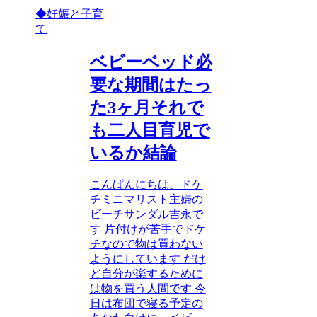
◆妊娠と子育
て
ベビーベッド必
要な期間はたっ
た3ヶ月それで
も二人目育児で
いるか結論
こんばんにちは、ドケ
チミニマリスト主婦の
ビーチサンダル吉永で
す 片付けが苦手でドケ
チなので物は買わない
ようにしています だけ
ど自分が楽するために
は物を買う人間です 今
日は布団で寝る予定の