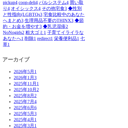
pickup
4
coop-deli
4
パルシステム
4
買い取
り
4
オイシックス
4
その他宅食
3
◆性別
と性指向(LGBTQs
3
宅食比較中のあなた
へまとめ
3
生理用品不要のTHINX
3
◆節
約・お金を増やす
3
◆乳児湿疹
2
NoNogirls
2
粗大ゴミ
1
子育てイライラな
あなたへ
1
削除
1
redirect
1
栄養便利品
1
七
草
1
アーカイブ
2026年5月
1
2026年1月
3
2025年11月
1
2025年10月
2
2025年8月
2
2025年7月
4
2025年6月
6
2025年5月
3
2025年4月
1
2025年3月
1