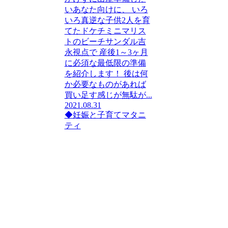
いあなた向けに、 いろ
いろ真逆な子供2人を育
てたドケチミニマリス
トのビーチサンダル吉
永視点で 産後1～3ヶ月
に必須な最低限の準備
を紹介します！ 後は何
か必要なものがあれば
買い足す感じが無駄が...
2021.08.31
◆妊娠と子育て
マタニ
ティ