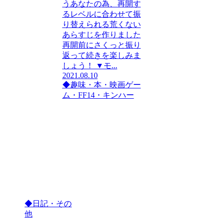
うあなたの為、再開す
るレベルに合わせて振
り替えられる荒くない
あらすじを作りました
再開前にさくっと振り
返って続きを楽しみま
しょう！ ▼モ...
2021.08.10
◆趣味・本・映画
ゲー
ム・FF14・キンハー
◆日記・その
他