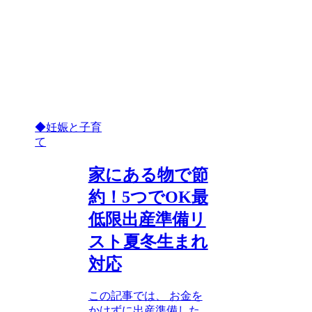
◆妊娠と子育
て
家にある物で節
約！5つでOK最
低限出産準備リ
スト夏冬生まれ
対応
この記事では、 お金を
かけずに出産準備した