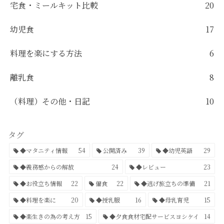
宅食・ミールキット比較
20
幼児食
17
料理を楽にする方法
6
離乳食
8
（料理）その他・日記
10
タグ
◆マタニティ情報
54
公開済み
39
◆幼児英語
29
◆義務感からの解放
24
◆レビュー
23
◆お役立ち情報
22
偏食
22
◆逃げ旅立ちの準備
21
◆料理を楽に
20
◆授乳服
16
◆母乳育児
15
◆楽生きの為の考え方
15
◆夕食食材宅配サービスヨシケイ
14