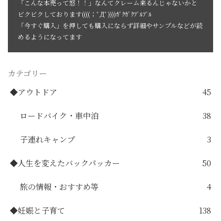
「こんな本売って怒！！」なんてクレーム来るんじゃないかと
ビクビクしております((((；ﾟДﾟ))))ｶﾞｸｶﾞｸﾌﾞﾙﾌﾞﾙ
「今すぐ購入」を押しても購入にならず詳細やサンプルなどが読
めるようになってます
カテゴリー
◆アウトドア
45
ロードバイク・車中泊
38
子連れキャンプ
3
◆人生を変えたバックパッカー
50
旅の情報・おすすめ等
4
◆妊娠と子育て
138