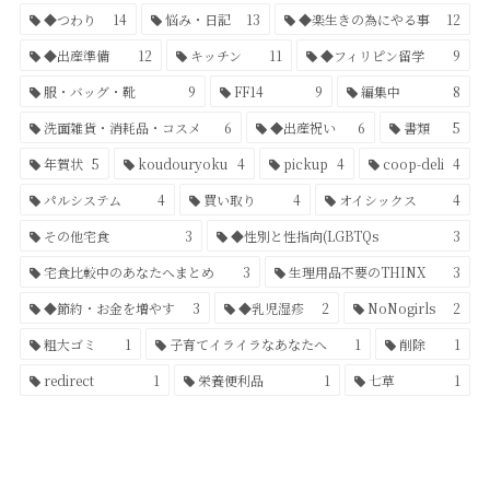
◆つわり
14
悩み・日記
13
◆楽生きの為にやる事
12
◆出産準備
12
キッチン
11
◆フィリピン留学
9
服・バッグ・靴
9
FF14
9
編集中
8
洗面雑貨・消耗品・コスメ
6
◆出産祝い
6
書類
5
年賀状
5
koudouryoku
4
pickup
4
coop-deli
4
パルシステム
4
買い取り
4
オイシックス
4
その他宅食
3
◆性別と性指向(LGBTQs
3
宅食比較中のあなたへまとめ
3
生理用品不要のTHINX
3
◆節約・お金を増やす
3
◆乳児湿疹
2
NoNogirls
2
粗大ゴミ
1
子育てイライラなあなたへ
1
削除
1
redirect
1
栄養便利品
1
七草
1