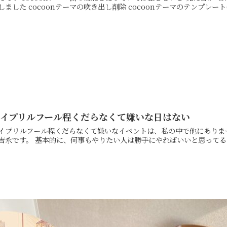
更しました cocoonテーマの吹き出し削除 cocoonテーマのテ
エイプリルフール程くだらなくて嫌いな日はない
プリルフール程くだらなくて嫌いなイベントは、私の中で他にありません こんばんにちは、汚いミニマリストのビー