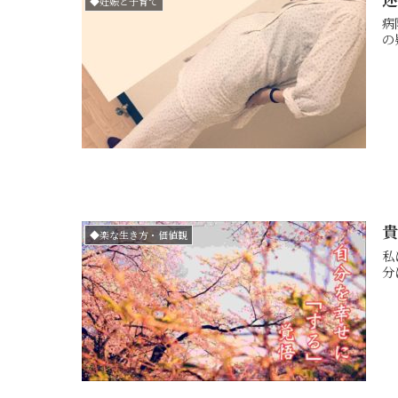
◆妊娠と子育て
病
の
◆楽な生き方・価値観
私は