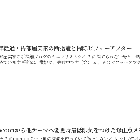
2年経過・汚部屋実家の断捨離と掃除ビフォーアフター
実家の断捨離ブログのミニマリストケイです 捨てられない母と一緒に、実際に片づけをしている様子を綴っている記事をま
ocoonから他テーマへ変更時最低限気をつけた修正点メ
を使っていて修正しないと"見た目が"おかしかった点、などを優先的に変更してから、テーマ変