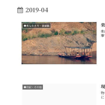
2019-04
◆楽な生き方・価値観
楽に
現
◆日記・その他
物