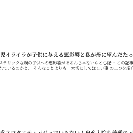
育児イライラが子供に与える悪影響と私が母に望んだた
テリックな親の子供への悪影響があるんじゃないかと心配… この記事では、 怒ってばかりだと子どもにどんな影響が出ると言
迷惑？マタニティパジャマいらない！出産入院も普通の