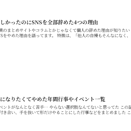
しかったのにSNSを全部辞めた4つの理由
のまとめサイトやコラムとかじゃなくて個人の辞めた理由が知りたい！ この記事では、自分と向き合うために！？私個
SNSをやめた理由を語ってます。 特徴は、「他人の自慢も
楽になりたくてやめた年間行事やイベント一覧
なんとなく苦手… やらない選択肢なんてないと思ってた この記事では、いろいろめんどくさくて、私がやめた年間行事
や付き合