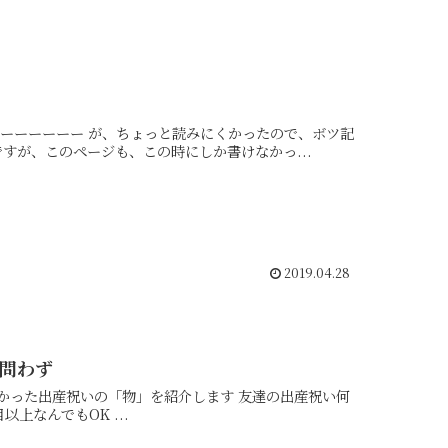
です。 新しいのはこちら→「楽に生きる方法の読む順番はこちらへ」 ですが、このページも、この時にしか書けなかっ...
2019.04.28
目問わず
いの「物」を紹介します 友達の出産祝い何
、女の子どちらもOK 一人目、二人目以上なんでもOK ...