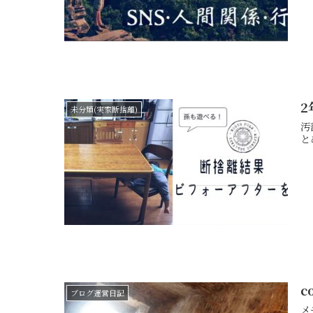
未分類(実家断捨離)
汚部屋
c
ブログ運営日記
メモです cocoonテーマ側の機能