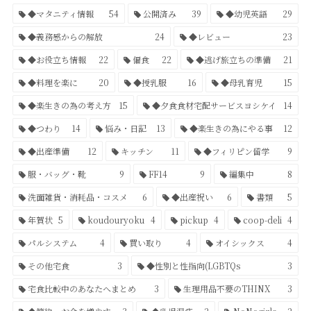
◆マタニティ情報
54
公開済み
39
◆幼児英語
29
◆義務感からの解放
24
◆レビュー
23
◆お役立ち情報
22
偏食
22
◆逃げ旅立ちの準備
21
◆料理を楽に
20
◆授乳服
16
◆母乳育児
15
◆楽生きの為の考え方
15
◆夕食食材宅配サービスヨシケイ
14
◆つわり
14
悩み・日記
13
◆楽生きの為にやる事
12
◆出産準備
12
キッチン
11
◆フィリピン留学
9
服・バッグ・靴
9
FF14
9
編集中
8
洗面雑貨・消耗品・コスメ
6
◆出産祝い
6
書類
5
年賀状
5
koudouryoku
4
pickup
4
coop-deli
4
パルシステム
4
買い取り
4
オイシックス
4
その他宅食
3
◆性別と性指向(LGBTQs
3
宅食比較中のあなたへまとめ
3
生理用品不要のTHINX
3