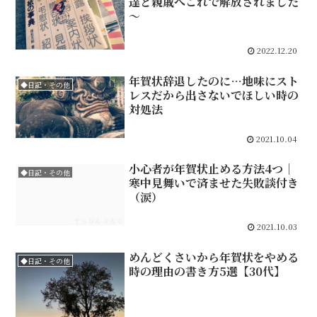
達と親戚へこれで解放されました
～
2022.12.20
年賀状辞退したのに…地味にスト
◆日記・その他
レスだから出さないでほしい時の
対処法
2021.10.04
小心者が年賀状止める方法4つ｜
◆日記・その他
寒中見舞いで済ませた失敗談付き
（涙）
2021.10.03
めんどくさいから年賀状をやめる
◆日記・その他
時の理由の書き方5選【30代】