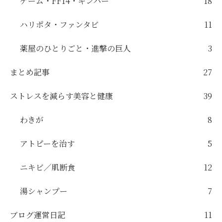
ゲーム・FF14・キンハー
18
ハリポタ・ファンタビ
11
薬屋のひとりごと・進撃の巨人
3
まとめ記事
27
ストレスを減らす美容と健康
39
わきが
8
アトピーを治す
5
ニキビ／肌断食
12
湯シャンプー
7
ブログ運営日記
11