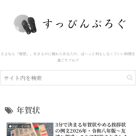
さよなら「理想」。生きるのに疲れたあなたが、ぼ～っと何もしなくていい時間を
過ごすブログ
年賀状
3分で決まる年賀状やめる挨拶状
◆日記・その他
の例文2026年・令和八年版～友